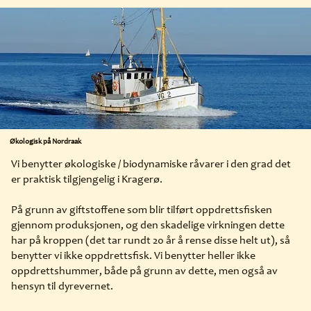
Økologisk på Nordraak
Vi benytter økologiske / biodynamiske råvarer i den grad det
er praktisk tilgjengelig i Kragerø.
På grunn av giftstoffene som blir tilført oppdrettsfisken
gjennom produksjonen, og den skadelige virkningen dette
har på kroppen (det tar rundt 20 år å rense disse helt ut), så
benytter vi ikke oppdrettsfisk. Vi benytter heller ikke
oppdrettshummer, både på grunn av dette, men også av
hensyn til dyrevernet.