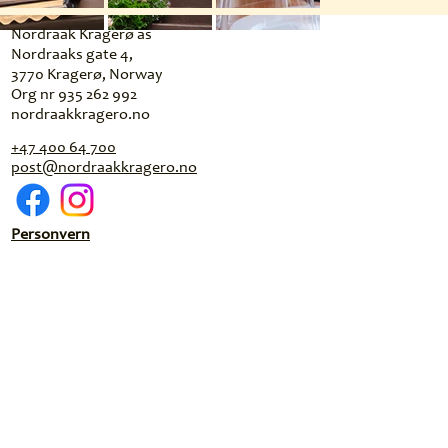
Nordraak Kragerø as
Nordraaks gate 4,
3770 Kragerø, Norway
Org nr 935 262 992
nordraakkragero.no
+47 400 64 700
post@nordraakkragero.no
Personvern