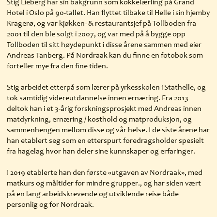
Stig Lieberg har sin bakgrunn som kokkelærling på Grand
Hotel i Oslo på 90-tallet. Han flyttet tilbake til Helle i sin hjemby
Kragerø, og var kjøkken- & restaurantsjef på Tollboden fra
2001 til den ble solgt i 2007, og var med på å bygge opp
Tollboden til sitt høydepunkt i disse årene sammen med eier
Andreas Tanberg. På Nordraak kan du finne en fotobok som
forteller mye fra den fine tiden.
Stig arbeidet etterpå som lærer på yrkesskolen i Stathelle, og
tok samtidig videreutdannelse innen ernæring. Fra 2013
deltok han i et 3-årig forskningsprosjekt med Andreas innen
matdyrkning, ernæring / kosthold og matproduksjon, og
sammenhengen mellom disse og vår helse. I de siste årene har
han etablert seg som en etterspurt foredragsholder spesielt
fra hagelag hvor han deler sine kunnskaper og erfaringer.
I 2019 etablerte han den første «utgaven av Nordraak», med
matkurs og måltider for mindre grupper., og har siden vært
på en lang arbeidskrevende og utviklende reise både
personlig og for Nordraak.