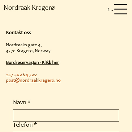
Nordraak Kragerø
Meny
Kontakt oss
Nordraaks gate 4,
3770 Kragerø, Norway
Bordreservasjon - Klikk her
+47 400 64 700
post@nordraakkragero.no
Navn
*
Telefon
*